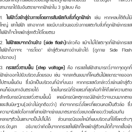
ส่วนสาเหตุการเสียชีวิตของผู้ที่ไม่ได้ถูกฟ้าผ่าโดยตรง ดร.บัญชา กล่าวว่า
สามารถได้รับอันตรายจากฟ้าผ่าใน 3 รูปแบบ คือ
1.
ไฟฟ้าวิ่งเข้าสู่ร่างกายโดยการสัมผัสกับสิ่งที่ถูกฟ้าผ่า
เช่น หากหลบใต้ต้นไม้
ใหญ่ เสาไฟฟ้า เสาอากาศ และมีบางส่วนของร่างกายแตะกับสิ่งที่ถูกฟ้าผ่ากระแส
ไฟฟ้าก็จะไหลเข้าสู่ลาตัวได้โดยตรง
2.
ไฟฟ้าแลบจากด้านข้าง (side flash)
กล่าวคือ แม้จะไม่ได้แตะจุดที่ฟ้าผ่ากระแส
ไฟฟ้าก็อาจจะ “กระโดด” เข้าสู่ตัวคนทางด้านข้างได้ (ดูภาพ Side Flash
ประกอบ)
3.
กระแสวิ่งตามพื้น (step voltage)
คือ กระแสไฟฟ้าสามารถวิ่งจากจุดถูกที
ฟ้าผ่าออกไปยังบริเวณโดยรอบ เช่น จากลาต้นลงมาที่โคนต้นไม้และกระจายออก
ไปตามพื้นดิน ซึ่งมักเป็นบริเวณที่น้าเจิ่งนอง หากกระแสดังกล่าววิ่งผ่านเข้าสู่ตัว
คนก็ย่อมทาอันตรายได้ โดยในกรณีที่ร้ายแรงที่สุดคือทำให้ถึงแก่ความตาย
สำหรับกรณีกระแสวิ่งตามพื้นนี้ เคยมีกรณีเหตุการณ์ฟ้าผ่าวัวจานวนมากตาย
และสันนิษฐาน(อย่างไม่ถูกต้องว่า) เกิดจากกระดิ่งโลหะที่แขวนคอเป็นตัวล่อ ซึ่ง
ความจริงแล้วโอกาสที่สายฟ้าจะผ่าลงมาตรงกระดิ่งขนาดเล็กของวัวพร้อมกัน
หลายๆตัวนั้นแทบจะเป็นไปไม่ได้ ส่วนกรณีรอยไหม้ที่พบบริเวณที่ใส่โลหะต่างๆ
ดร.บัญชา อธิบายว่าเกิดขึ้นจากกระแสไฟฟ้าที่ไหลเข้าสู่ตัวคนได้ทั้งจากเสื้อผ้า