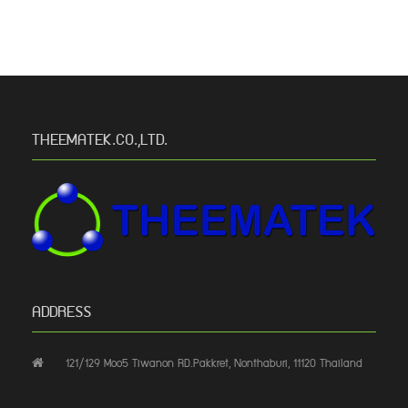
THEEMATEK.CO.,LTD.
ADDRESS
121/129 Moo5 Tiwanon RD.Pakkret, Nonthaburi, 11120 Thailand