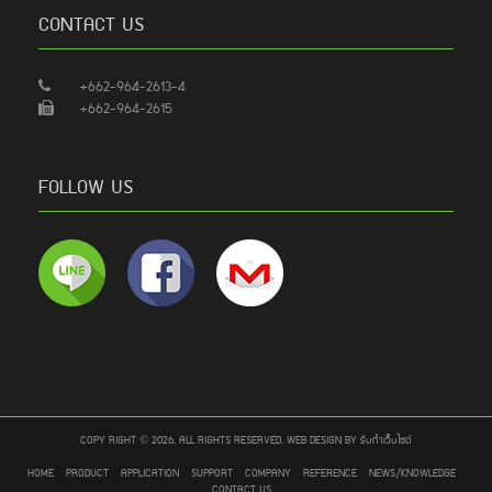
CONTACT US
+662-964-2613-4
+662-964-2615
FOLLOW US
COPY RIGHT © 2026. ALL RIGHTS RESERVED. WEB DESIGN BY
รับทำเว็บไซต์
HOME
PRODUCT
APPLICATION
SUPPORT
COMPANY
REFERENCE
NEWS/KNOWLEDGE
CONTACT US