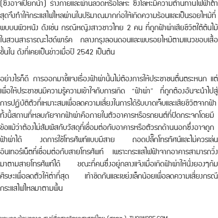
(ซึ่งอาจเปียกน้า) ร่างกายและผ่านลวดหรือโลหะ ซึ่งโลหะมีความต้านทานไฟฟ้าต่ำ
สุดจึงทำให้กระแสไฟไหลผ่านในปริมาณมากก่อให้เกิดความร้อนและเป็นรอยไหม้ที่
พบบนผิวหนัง ดังเช่น กรณีหญิงสาวชาวไทย 2 คน ที่ถูกฟ้าผ่าเสียชีวิตใต้ต้นไม้
ในสวนสาธารณะไฮด์พาร์ค กลางกรุงลอนดอนและพบรอยไหม้ตามแนวขอบเสื้อ
ชั้นใน ดังที่เคยเป็นข่าวเมื่อปี 2542 เป็นต้น
อย่างไรก็ดี การออกมาชี้แจงเรื่องฟ้าผ่านั้นไม่ต้องการให้ประชาชนตื่นตระหนก แต่
เพื่อให้ประชาชนมีความรู้ความเข้าใจกับการเกิด “ฟ้าผ่า” ที่ถูกต้องอันจะนำไปสู่
การปฏิบัติตัวที่เหมาะสมเพื่อลดความเสี่ยงในการได้รับบาดเจ็บและเสียชีวิตจากฟ้า
ทั้งนี้สถานที่หลบภัยจากฟ้าผ่าคือภายในตัวอาคารหรือรถยนต์ที่ปิดกระจกโดยมี
ข้อแม้ว่าต้องไม่สัมผัสกับวัสดุที่เชื่อมต่อกับอาคารหรือตัวรถด้านนอกซึ่งอาจถูก
ฟ้าผ่าได้ งดการใช้โทรศัพท์แบบมีสาย ถอดปลั๊กโทรทัศน์และไม่ควรเล่น
อินเทอร์เน็ตที่เชื่อมต่อกับสายโทรศัพท์ เพราะกระแสไฟฟ้าจากอาคารสามารถวิ่ง
มาตามสายโทรศัพท์ได้ ขณะที่คนซึ่งอยู่กลางแจ้งเมื่อเกิดฟ้าผ่าให้นั่งยองๆก้ม
ศีรษะเพื่อลดตัวให้ต่าที่สุด เท้าชิดกันและเขย่งเล็กน้อยเพื่อลดความเสี่ยงกรณี
กระแสไฟไหลมาตามพื้น