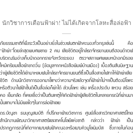
นักวิชาการเตือนฟ้าผ่า! ไม่ได้เกิดจากโลหะสื่อล่อฟ้า
ภัยธรรมชาติที่พึงระวังเป็นอย่างยิ่งในช่วงฝนตกฟ้าคะนองทั่วกรุงเช่นนี้ คือ
“ฟ้าผ่า”โดยล่าสุดพบศพชาย 2 คน เสียชีวิตอยู่ใกล้รถจักรยานยนต์ฮอนด้าเวฟ
บริเวณริมอ่างเก็บน้าดอกกรายจังหวัดระยอง ตรวจสภาพศพพบหน้าอกมีรอย
ไหม้เกรียมเสื้อผ้าขาดวิ่น (ข้อมูลจากหนังสือพิมพ์บ้านเมือง) เบื้องต้นสันนิษฐาน
ว่าผู้เสียชีวิตได้เข้ามาหลบฝนใกล้รถจักรยานยนต์ซึ่งเป็นสื่อสายไฟทาให้ฟ้าผ่าเสีย
ชีวิต ด้านนักวิชาการออกมาชี้แจงว่าความจริงแล้วจุดที่ฟ้าผ่าไม่จาเป็นต้องมีโลหะ
หรือตัวนาไฟฟ้าชั้นดีเป็นสื่อล่อก็ผ่าได้ ส่วนโลหะ เช่น เครื่องประดับ แหวน สร้อย
คอ เข็มกลัด ที่เคยเชื่อว่าเป็นต้นเหตุให้เกิดฟ้าผ่าผู้เสียชีวิตในหลายกรณีที่ผ่านมา
นั้นแทบจะไม่มีผลใดๆในการล่อฟ้าเลย
ดร.บัญชา ธนบุญสมบัติ ที่ปรึกษาฝ่ายวิชาการ ศูนย์สื่อสารวิทยาศาสตร์ไทย
สำนักงานพัฒนาวิทยาศาสตร์และเทคโนโลยีแห่งชาติ กล่าวว่า ฟ้าผ่า เป็น
ปรากฏการณ์ที่เกิดจากเมฆฝนฟ้าคะนองหรือเมฆคิวมูโลนิมบัส ซึ่งภายในก้อน