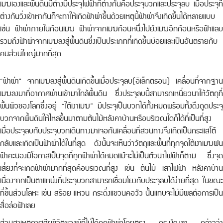
เมฆเองและพื้นดินมีต่างมีประจุไฟฟ้าที่ต่างกันคือประจุบวกและประจุลบ เมื่อประจุที่
ต่างกันวิ่งเข้าหากันก็จะทาให้เกิดฟ้าผ่าขึ้นด้วยเหตุนี้ฟ้าผ่าจึงเกิดขึ้นได้หลายแบบ
เช่น ฟ้าผ่าภายในก้อนเมฆ ฟ้าผ่าจากเมฆก้อนหนึ่งไปยังเมฆอีกก้อนหรือฟ้าแลบ
รวมถึงฟ้าผ่าจากเมฆลงสู่พื้นดินซึ่งเป็นประเภทที่เกิดขึ้นบ่อยและเป็นอันตรายกับ
คนส่วนใหญ่มากที่สุด
“ฟ้าผ่า" จากเมฆลงสู่พื้นดินเกิดขึ้นเมื่อประจุลบ(อิเล็กตรอน) เคลื่อนที่จากฐาน
เมฆลงมาที่อากาศผ่านเข้ามาใกล้พื้นดิน ซึ่งประจุลบนี้สามารถเหนี่ยวนาให้วัตถุที่
พื้นผิวของโลกซึ่งอยู่ “ใต้เงาเมฆ” มีประจุเป็นบวกได้ทั้งหมดพร้อมทั้งดึงดูดประจุ
บวกจากพื้นดินให้ไหลขึ้นมาตามต้นไม้หลังคาบ้านหรือบริเวณใดก็ได้ที่เป็นที่สูง
เมื่อประจุลบกับประจุบวกเดินทางมาเจอกันเคลื่อนที่สวนทางจึงเกิดเป็นกระแสโต้
กลับและเกิดเป็นฟ้าผ่าได้ในที่สุด ดังนั้นจะเห็นว่าวัตถุและพื้นที่ทุกจุดใต้เงาเมฆฝน
ฟ้าคะนองมีโอกาสเป็นจุดที่ถูกฟ้าผ่าได้หมดแม้จะไม่เป็นตัวนาไฟฟ้าก็ตาม ซึ่งจุด
เสี่ยงที่จะเกิดฟ้าผ่ามากที่สุดคือบริเวณที่สูง เช่น ต้นไม้ เสาไฟฟ้า หลังคาบ้าน
เนื่องจากเป็นตาแหน่งที่ประจุบวกสามารถเชื่อมโยงกับประจุลบได้ง่ายที่สุด ในขณะ
ที่ชิ้นส่วนโลหะ เช่น สร้อย แหวน กระดิ่งแขวนคอวัว นั้นแทบจะไม่มีผลต่อการเป็น
สื่อล่อฟ้าเลย