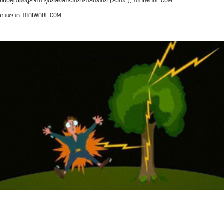
ขอบคุณข้อมูลจาก ศูนย์สื่อสารวิทยาศาสตร์ไทย (สวทช.), THAIWARE.COM
ภาพจาก THAIWARE.COM